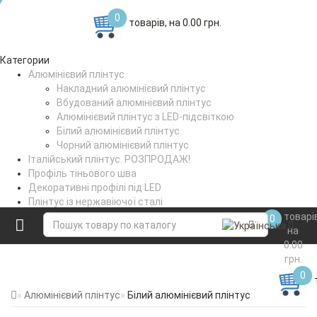
0
товарів, на 0.00 грн.
Категории
Алюмінієвий плінтус
Накладний алюмінієвий плінтус
Вбудований алюмінієвий плінтус
Алюмінієвий плінтус з LED-підсвіткою
Білий алюмінієвий плінтус
Чорний алюмінієвий плінтус
Італійський плінтус. РОЗПРОДАЖ!
Профіль тіньового шва
Декоративні профілі під LED
Плінтус із нержавіючої сталі
Поріжки стикувальні
товарі
0
Коптильне вішало
на
0.00
грн.
0
Алюмінієвий плінтус
Білий алюмінієвий плінтус