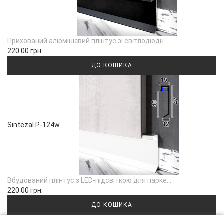
Прихований алюмінієвий плінтус зі світлодіодн...
220.00 грн.
ДО КОШИКА
Sintezal P-124w
Вбудований плінтус з LED-підсвіткою для парке...
220.00 грн.
ДО КОШИКА