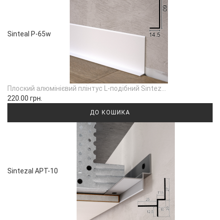
Sinteal P-65w
Плоский алюмінієвий плінтус L-подібний Sintez...
220.00 грн.
ДО КОШИКА
Sintezal APT-10