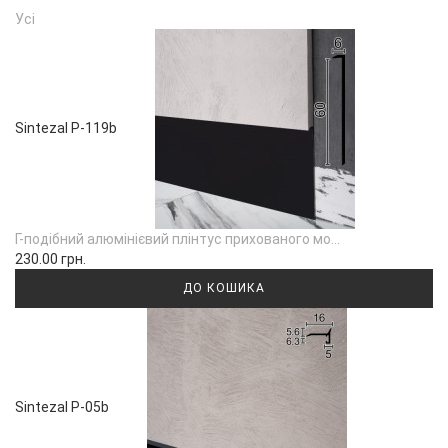
Усі
Sintezal P-119b
Г-подібний алюмінієвий плінтус прихованого мо...
230.00 грн.
ДО КОШИКА
Sintezal P-05b