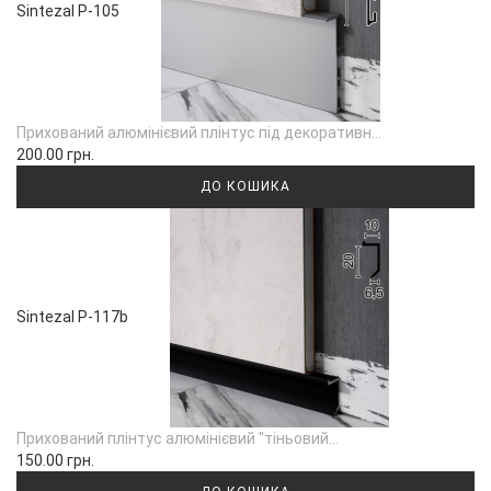
Sintezal P-105
Прихований алюмінієвий плінтус під декоративн...
200.00 грн.
ДО КОШИКА
Sintezal P-117b
Прихований плінтус алюмінієвий "тіньовий...
150.00 грн.