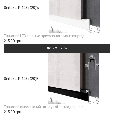
Sintezal P-123т(20)W
Тіньовий LED-плінтус прихованого монтажу під ...
215.00 грн.
ДО КОШИКА
Sintezal P-123т(20)В
Тіньовий алюмінієвий плінтус зі світлодіодною...
215.00 грн.