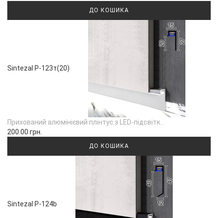
ДО КОШИКА
Sintezal P-123т(20)
Прихований алюмінієвий плінтус з LED-підсвітк...
200.00 грн.
ДО КОШИКА
Sintezal P-124b