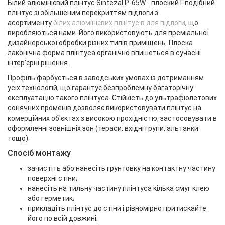
Білий алюмінієвий плінтус Sintezal P-65W - плоский Г-подібний
плінтус зі збільшеним перекриттям підлоги з
асортименту
білих алюмінієвих плінтусів для підлоги
, що
виробляються нами. Його використовують для преміальної
дизайнерської обробки різних типів приміщень. Плоска
лаконічна форма плінтуса органічно впишеться в сучасні
інтер'єрні рішення.
Профіль фарбується в заводських умовах із дотриманням
усіх технологій, що гарантує безпроблемну багаторічну
експлуатацію такого плінтуса. Стійкість до ультрафіолетових
сонячних променів дозволяє використовувати плінтус на
комерційних об'єктах з високою прохідністю, застосовувати в
оформленні зовнішніх зон (тераси, вхідні групи, альтанки
тощо).
Спосіб монтажу
зачистіть або нанесіть грунтовку на контактну частину
поверхні стіни;
нанесіть на тильну частину плінтуса кілька смуг клею
або герметик;
прикладіть плінтус до стіни і рівномірно притискайте
його по всій довжині;