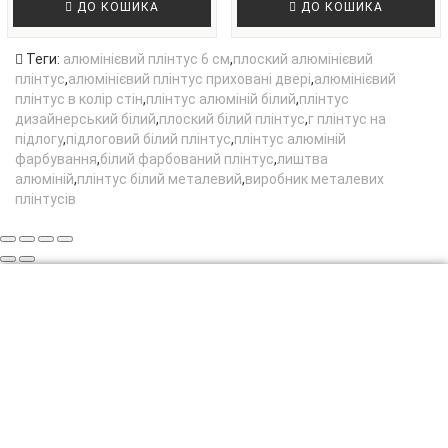
ДО КОШИКА
ДО КОШИКА
Теги:
алюмінієвий плінтус 6 см
,
плоский алюмінієвий
плінтус
,
алюмінієвий плінтус приховані двері
,
алюмінієвий
плінтус в колір стін
,
плінтус алюміній білий
,
плінтус
дизайнерський білий
,
плоский білий плінтус
,
г плінтус на
підлогу
,
підлоговий білий плінтус
,
плінтус алюміній
фарбування
,
білий фарбований плінтус
,
лиштва
алюміній
,
плінтус білий металевий
,
виробник металевих
плінтусів