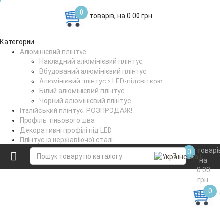
0
товарів, на 0.00 грн.
Категории
Алюмінієвий плінтус
Накладний алюмінієвий плінтус
Вбудований алюмінієвий плінтус
Алюмінієвий плінтус з LED-підсвіткою
Білий алюмінієвий плінтус
Чорний алюмінієвий плінтус
Італійський плінтус. РОЗПРОДАЖ!
Профіль тіньового шва
Декоративні профілі під LED
Плінтус із нержавіючої сталі
Поріжки стикувальні
товарі
0
Коптильне вішало
на
0.00
грн.
0