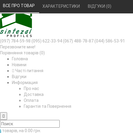
РУС
УКР
ВСЕ ПРО ТОВАР 
ХАРАКТЕРИСТИКИ 
ВІДГУКИ (0) 
(097) 784-59-98
(095) 622-33-94
(067) 488-78-87
(044) 586-53-91
Перезвоните мне!
Порівняння товарів (0)
Головна
Новини
Часті питання
Відгуки
Информация
Про нас
Доставка
Оплата
Гарантія та Повернення
товарів, на 0.00 грн.