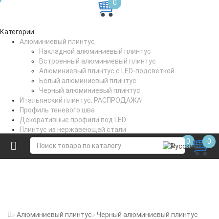
0
Категории
Алюминиевый плинтус
Накладной алюминиевый плинтус
Встроенный алюминиевый плинтус
Алюминиевый плинтус с LED-подсветкой
Белый алюминиевый плинтус
Черный алюминиевый плинтус
Итальянский плинтус. РАСПРОДАЖА!
Профиль теневого шва
Декоративные профили под LED
Плинтус из нержавеющей стали
Профили для стен и пола
0
0
Коптильное вешало
Алюминиевый плинтус
Черный алюминиевый плинтус