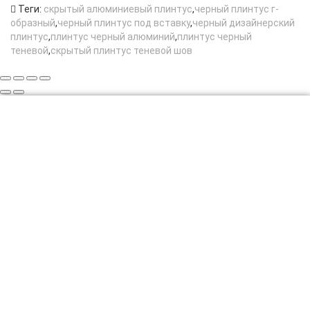
Теги:
скрытый алюминиевый плинтус
,
черный плинтус г-
образный
,
черный плинтус под вставку
,
черный дизайнерский
плинтус
,
плинтус черный алюминий
,
плинтус черный
теневой
,
скрытый плинтус теневой шов