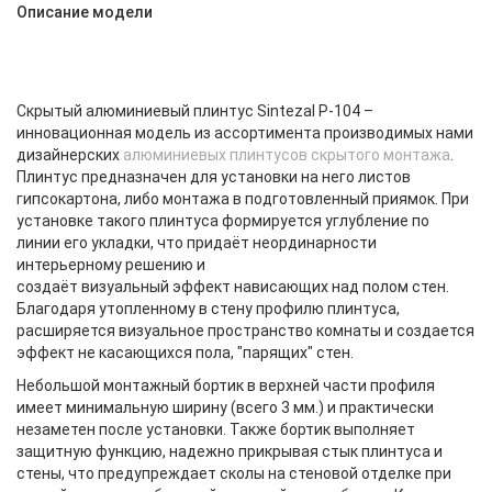
Описание модели
Скрытый алюминиевый плинтус Sintezal P-104 –
инновационная модель из ассортимента производимых нами
дизайнерских
алюминиевых плинтусов скрытого монтажа
.
Плинтус предназначен для установки на него листов
гипсокартона, либо монтажа в подготовленный приямок. При
установке такого плинтуса формируется углубление по
линии его укладки, что придаёт неординарности
интерьерному решению и
создаёт визуальный эффект нависающих над полом стен.
Благодаря утопленному в стену профилю плинтуса,
расширяется визуальное пространство комнаты и создается
эффект не касающихся пола, "парящих" стен.
Небольшой монтажный бортик в верхней части профиля
имеет минимальную ширину (всего 3 мм.) и практически
незаметен после установки. Также бортик выполняет
защитную функцию, надежно прикрывая стык плинтуса и
стены, что предупреждает сколы на стеновой отделке при