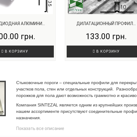
ДИОДНАЯ АЛЮМИНИ...
ДИЛАТАЦИОННЫЙ ПРОФИЛ...
00.00 грн.
133.00 грн.
В КОРЗИНУ
В КОРЗИНУ
Стыковочные пороги – специальные профили для перекрыт
участков пола, стен или отдельных конструкций. Разнооб
порожков для пола дают возможность граммотно и красиво
Компания SINTEZAL является одним из крупнейших произ
нашем ассортименте присутствуют соединительные профил
назначения.
В нашем интернет магазине Вы сможете купить наиболее 
Показать все описание
порогов. Мы собрали для Вас огромный ассортимент модел