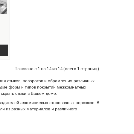
Показано с 1 по 14 из 14 (всего 1 страниц)
ия стыков, поворотов и обрамления различных
разие форм и типов покрытий межкомнатных
 скрыть стыки в Вашем доме.
водителей алюминиевых стыковочных порожков. В
и из разных материалов и различного
практичные и качественные модели стыковочных
ей собственного производства, а также лучшие