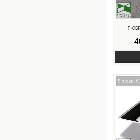
П-ОБР
4
Sintezal У