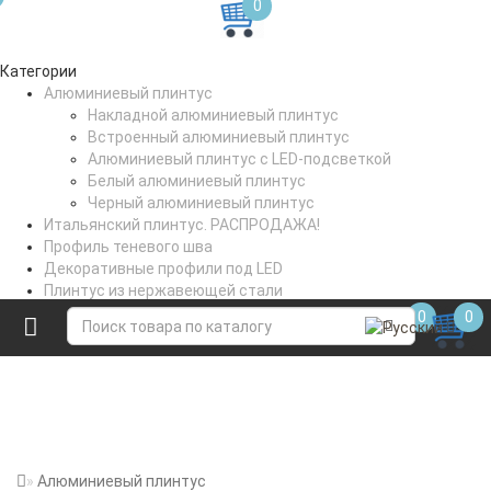
0
Категории
Алюминиевый плинтус
Накладной алюминиевый плинтус
Встроенный алюминиевый плинтус
Алюминиевый плинтус с LED-подсветкой
Белый алюминиевый плинтус
Черный алюминиевый плинтус
Итальянский плинтус. РАСПРОДАЖА!
Профиль теневого шва
Декоративные профили под LED
Плинтус из нержавеющей стали
Профили для стен и пола
0
0
Коптильное вешало
Алюминиевый плинтус