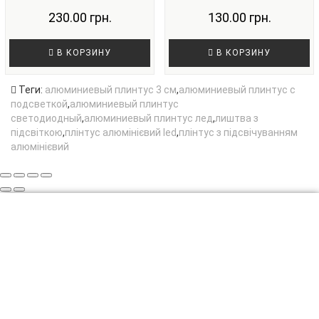
230.00 грн.
130.00 грн.
В КОРЗИНУ
В КОРЗИНУ
Теги:
алюминиевый плинтус 3 см
,
алюминиевый плинтус с
подсветкой
,
алюминиевый плинтус
светодиодный
,
алюминиевый плинтус лед
,
лиштва з
підсвіткою
,
плінтус алюмінієвий led
,
плінтус з підсвічуванням
алюмінієвий