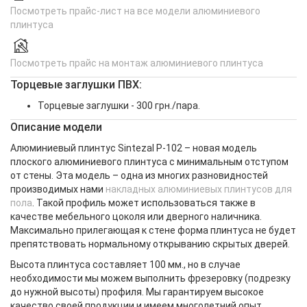
Посмотреть прайс-лист на все модели алюминиевого
плинтуса
Посмотреть прайс на монтаж алюминиевого плинтуса
Торцевые заглушки ПВХ:
Торцевые заглушки - 300 грн./пара.
Описание модели
Алюминиевый плинтус Sintezal P-102 – новая модель
плоского алюминиевого плинтуса с минимальным отступом
от стены. Эта модель – одна из многих разновидностей
производимых нами
накладных алюминиевых плинтусов для
пола
. Такой профиль может использоваться также в
качестве мебельного цоколя или дверного наличника.
Максимально прилегающая к стене форма плинтуса не будет
препятствовать нормальному открыванию скрытых дверей.
Высота плинтуса составляет 100 мм., но в случае
необходимости мы можем выполнить фрезеровку (подрезку
до нужной высоты) профиля. Мы гарантируем высокое
качество своей продукции и имеем многолетний опыт