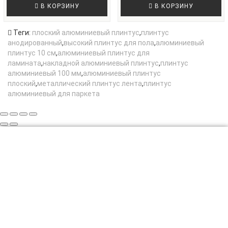
В КОРЗИНУ
В КОРЗИНУ
Теги:
плоский алюминиевый плинтус
,
плинтус
анодированный
,
высокий плинтус для пола
,
алюминиевый
плинтус 10 см
,
алюминиевый плинтус для
ламината
,
накладной алюминиевый плинтус
,
плинтус
алюминиевый 100 мм
,
алюминиевый плинтус
плоский
,
металлический плинтус лента
,
плинтус
алюминиевый для паркета