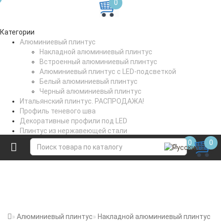
0
Категории
Алюминиевый плинтус
Накладной алюминиевый плинтус
Встроенный алюминиевый плинтус
Алюминиевый плинтус с LED-подсветкой
Белый алюминиевый плинтус
Черный алюминиевый плинтус
Итальянский плинтус. РАСПРОДАЖА!
Профиль теневого шва
Декоративные профили под LED
Плинтус из нержавеющей стали
Профили для стен и пола
0
0
Коптильное вешало
Алюминиевый плинтус
Накладной алюминиевый плинтус