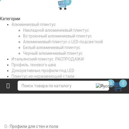
0
Категории
Алюминиевый плинтус
Накладной алюминиевый плинтус
Встроенный алюминиевый плинтус
Алюминиевый плинтус с LED-подсветкой
Белый алюминиевый плинтус
Черный алюминиевый плинтус
Итальянский плинтус. РАСПРОДАЖА!
Профиль теневого шва
Декоративные профили под LED
Плинтус из нержавеющей стали
Профили для стен и пола
0
0
Коптильное вешало
Профили для стен и пола