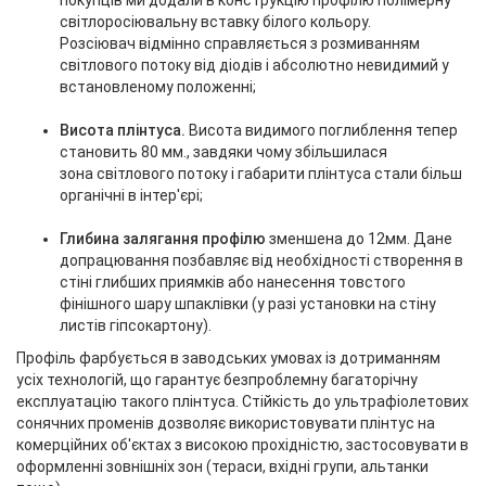
світлоросіювальну вставку білого кольору.
Розсіювач відмінно справляється з розмиванням
світлового потоку від діодів і абсолютно невидимий у
встановленому положенні;
Висота плінтуса.
Висота видимого поглиблення тепер
становить 80 мм., завдяки чому збільшилася
зона світлового потоку і габарити плінтуса стали більш
органічні в інтер'єрі;
Глибина залягання профілю
зменшена до 12мм. Дане
допрацювання позбавляє від необхідності створення в
стіні глибших приямків або нанесення товстого
фінішного шару шпаклівки (у разі установки на стіну
листів гіпсокартону).
Профіль фарбується в заводських умовах із дотриманням
усіх технологій, що гарантує безпроблемну багаторічну
експлуатацію такого плінтуса. Стійкість до ультрафіолетових
сонячних променів дозволяє використовувати плінтус на
комерційних об'єктах з високою прохідністю, застосовувати в
оформленні зовнішніх зон (тераси, вхідні групи, альтанки