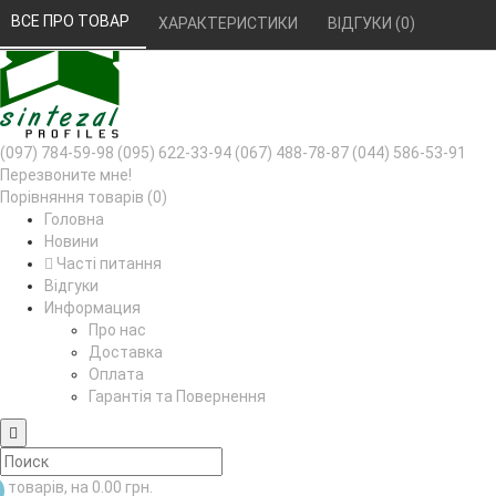
РУС
УКР
ВСЕ ПРО ТОВАР 
ХАРАКТЕРИСТИКИ 
ВІДГУКИ (0) 
(097) 784-59-98
(095) 622-33-94
(067) 488-78-87
(044) 586-53-91
Перезвоните мне!
Порівняння товарів (0)
Головна
Новини
Часті питання
Відгуки
Информация
Про нас
Доставка
Оплата
Гарантія та Повернення
товарів, на 0.00 грн.