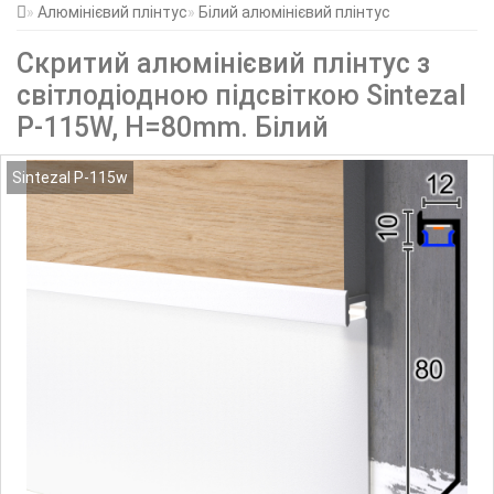
Алюмінієвий плінтус
Білий алюмінієвий плінтус
Скритий алюмінієвий плінтус з
світлодіодною підсвіткою Sintezal
Р-115W, H=80mm. Білий
Sintezal P-115w