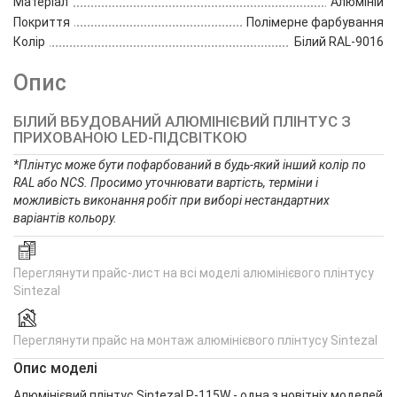
Матеріал
Алюміній
Покриття
Полімерне фарбування
Колір
Білий RAL-9016
Опис
БІЛИЙ ВБУДОВАНИЙ АЛЮМІНІЄВИЙ ПЛІНТУС З
ПРИХОВАНОЮ LED-ПІДСВІТКОЮ
*Плінтус може бути пофарбований в будь-який інший колір по
RAL або NCS. Просимо уточнювати вартість, терміни і
можливість виконання робіт при виборі нестандартних
варіантів кольору.
Переглянути прайс-лист на всі моделі алюмінієвого плінтусу
Sintezal
Переглянути прайс на монтаж алюмінієвого плінтусу Sintezal
Опис моделі
Алюмінієвий плінтус Sintezal P-115W - одна з новітніх моделей