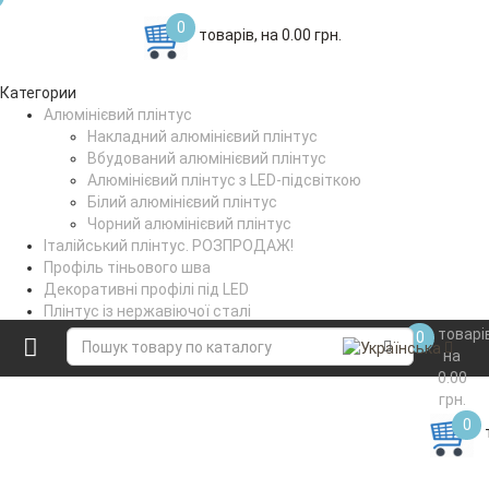
0
товарів, на 0.00 грн.
Категории
Алюмінієвий плінтус
Накладний алюмінієвий плінтус
Вбудований алюмінієвий плінтус
Алюмінієвий плінтус з LED-підсвіткою
Білий алюмінієвий плінтус
Чорний алюмінієвий плінтус
Італійський плінтус. РОЗПРОДАЖ!
Профіль тіньового шва
Декоративні профілі під LED
Плінтус із нержавіючої сталі
Поріжки стикувальні
товарі
0
Коптильне вішало
на
0.00
грн.
0