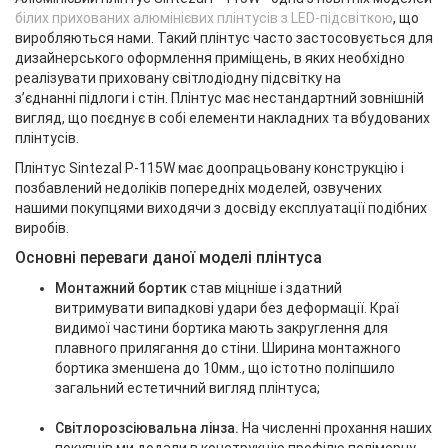
білих прихованих алюмінієвих плінтусів з LED-підсвіткою
, що
виробляються нами. Такий плінтус часто застосовується для
дизайнерського оформлення приміщень, в яких необхідно
реалізувати приховану світлодіодну підсвітку на
з’єднанні підлоги і стін. Плінтус має нестандартний зовнішній
вигляд, що поєднує в собі елементи накладних та вбудованих
плінтусів.
Плінтус Sintezal Р-115
W
має доопрацьовану конструкцію і
позбавлений недоліків попередніх моделей, озвучених
нашими покупцями виходячи з досвіду експлуатації подібних
виробів.
Основні переваги даної моделі плінтуса
Монтажний бортик
став міцніше і здатний
витримувати випадкові удари без деформації. Краї
видимої частини бортика мають закруглення для
плавного прилягання до стіни. Ширина монтажного
бортика зменшена до 10мм., що істотно поліпшило
загальний естетичний вигляд плінтуса;
Світлорозсіювальна лінза.
На численні прохання наших
покупців ми додали в конструкцію профілю полімерну