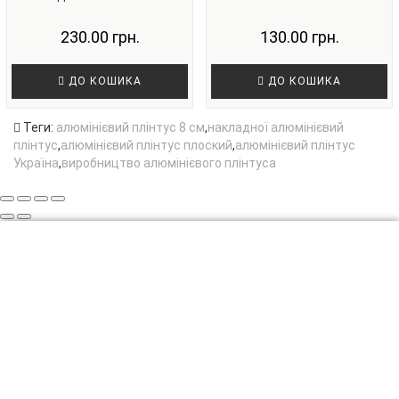
230.00 грн.
130.00 грн.
ДО КОШИКА
ДО КОШИКА
Теги:
алюмінієвий плінтус 8 см
,
накладної алюмінієвий
плінтус
,
алюмінієвий плінтус плоский
,
алюмінієвий плінтус
Україна
,
виробництво алюмінієвого плінтуса