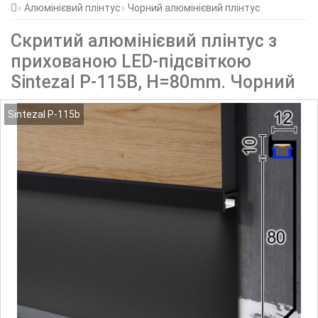
Алюмінієвий плінтус
Чорний алюмінієвий плінтус
Скритий алюмінієвий плінтус з
прихованою LED-підсвіткою
Sintezal P-115B, H=80mm. Чорний
Sintezal P-115b