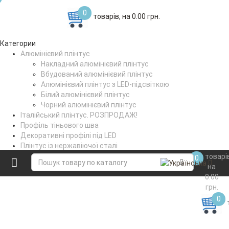
0
товарів, на 0.00 грн.
Категории
Алюмінієвий плінтус
Накладний алюмінієвий плінтус
Вбудований алюмінієвий плінтус
Алюмінієвий плінтус з LED-підсвіткою
Білий алюмінієвий плінтус
Чорний алюмінієвий плінтус
Італійський плінтус. РОЗПРОДАЖ!
Профіль тіньового шва
Декоративні профілі під LED
Плінтус із нержавіючої сталі
Поріжки стикувальні
товарі
0
Коптильне вішало
на
0.00
грн.
0