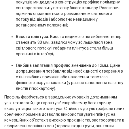
покупців ми додали в конструкцію профілю полімерну
світлоросіювальну вставку білого кольору. Розсіювач
відмінно справляється з розмиванням світлового
потоку від діодів і абсолютно невидимий у
встановленому положенні;
Висота плінтуса.
Висота видимого поглиблення тепер
становить 80 мм., завдяки чому збільшилася зона
світлового потоку і габарити плінтуса стали більш
органічні в інтер'єрі;
Глибина залягання профілю
зменшена до 12мм. Дане
допрацювання позбавляє від необхідності створення в
стіні глибших приямків або нанесення товстого
фінішного шару шпаклівки (у разі встановлення на стіну
листів гіпсокартону).
Профіль фарбується в заводських умовах із дотриманням
усіх технологій, що гарантує безпроблемну багаторічну
експлуатацію такого плінтуса. Стійкість до ультрафіолетових
сонячних променів дозволяє використовувати плінтус на
комерційних об'єктах з високою прохідністю, застосовувати в
оформленні зовнішніх зон (тераси, вхідні групи, альтанки