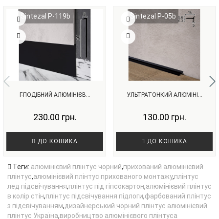
Sintezal P-119b
Sintezal P-05b
Г-ПОДІБНИЙ АЛЮМІНІЄВ...
УЛЬТРАТОНКИЙ АЛЮМІНІ...
230.00 грн.
130.00 грн.
ДО КОШИКА
ДО КОШИКА
Теги:
алюмінієвий плінтус чорний
,
прихований алюмінієвий
плінтус
,
алюмінієвий плінтус прихованого монтажу
,
плінтус
лед підсвічування
,
плінтус під гіпсокартон
,
алюмінієвий плінтус
в колір стін
,
плінтус підсвічування підлоги
,
фарбований плінтус
з підсвічуванням
,
дизайнерський чорний плінтус алюмінієвий
плінтус Україна
,
виробництво алюмінієвого плінтуса