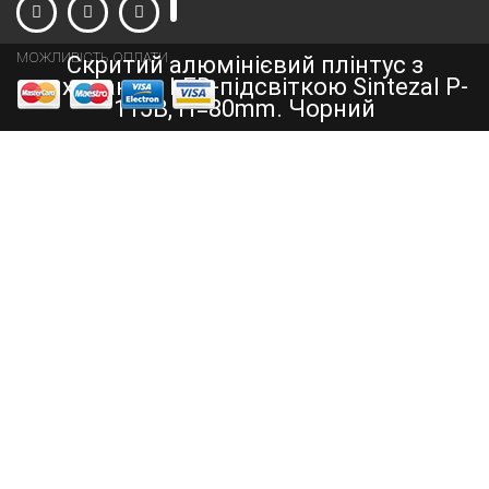
МОЖЛИВІСТЬ ОПЛАТИ
Скритий алюмінієвий плінтус з
прихованою LED-підсвіткою Sintezal P-
115B, H=80mm. Чорний