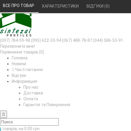
РУС
УКР
ВСЕ ПРО ТОВАР 
ХАРАКТЕРИСТИКИ 
ВІДГУКИ (0) 
(097) 784-59-98
(095) 622-33-94
(067) 488-78-87
(044) 586-53-91
Перезвоните мне!
Порівняння товарів (0)
Головна
Новини
Часті питання
Відгуки
Информация
Про нас
Доставка
Оплата
Гарантія та Повернення
товарів, на 0.00 грн.