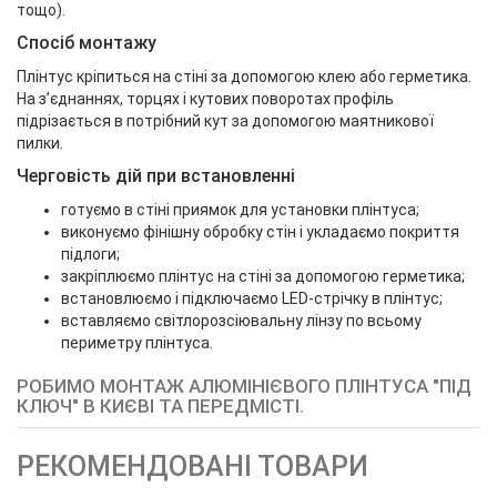
тощо).
Спосіб монтажу
Плінтус кріпиться на стіні за допомогою клею або герметика.
На з’єднаннях, торцях і кутових поворотах профіль
підрізається в потрібний кут за допомогою маятникової
пилки.
Черговість дій при встановленні
готуємо в стіні приямок для установки плінтуса;
виконуємо фінішну обробку стін і укладаємо покриття
підлоги;
закріплюємо плінтус на стіні за допомогою герметика;
встановлюємо і підключаємо LED-стрічку в плінтус;
вставляємо світлорозсіювальну лінзу по всьому
периметру плінтуса.
РОБИМО МОНТАЖ АЛЮМІНІЄВОГО ПЛІНТУСА "ПІД
КЛЮЧ" В КИЄВІ ТА ПЕРЕДМІСТІ.
РЕКОМЕНДОВАНІ ТОВАРИ