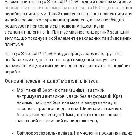
Алюмінієвий плінтус Sintezal P-115В - одна з новітніх моделей
чорних прихованих алюмінієвих плінтусів з LED-підсвіткою
, що
виробляються нами. Такий плінтус часто застосовується для
дизайнерського оформлення приміщень, в яких необхідно
реалізувати приховану світлодіодну підсвітку на
з’єднанні підлоги і стін. Плінтус має нестандартний зовнішній
вигляд, що поєднує в собі елементи накладних та вбудованих
плінтусів.
Плінтус Sintezal Р-115В має доопрацьовану конструкцію і
позбавлений недоліків попередніх моделей, озвучених
нашими покупцями виходячи з досвіду експлуатації подібних
виробів.
Основні переваги даної моделі плінтуса
Монтажний бортик
став міцніше і здатний
витримувати випадкові удари без деформації. Краї
видимої частини бортика мають закруглення для
плавного прилягання до стіни. Ширина монтажного
бортика зменшена до 10мм., що істотно поліпшило
загальний естетичний вигляд плінтуса;
Світлорозсіювальна лінза.
На численні прохання наших