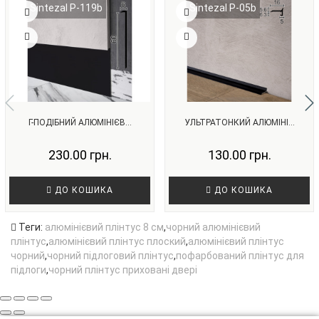
Sintezal P-119b
Sintezal P-05b
Г-ПОДІБНИЙ АЛЮМІНІЄВ...
УЛЬТРАТОНКИЙ АЛЮМІНІ...
230.00 грн.
130.00 грн.
ДО КОШИКА
ДО КОШИКА
Теги:
алюмінієвий плінтус 8 см
,
чорний алюмінієвий
плінтус
,
алюмінієвий плінтус плоский
,
алюмінієвий плінтус
чорний
,
чорний підлоговий плінтус
,
пофарбований плінтус для
підлоги
,
чорний плінтус приховані двері