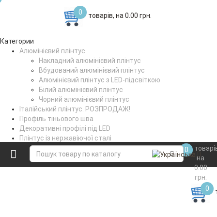
0
товарів, на 0.00 грн.
Категории
Алюмінієвий плінтус
Накладний алюмінієвий плінтус
Вбудований алюмінієвий плінтус
Алюмінієвий плінтус з LED-підсвіткою
Білий алюмінієвий плінтус
Чорний алюмінієвий плінтус
Італійський плінтус. РОЗПРОДАЖ!
Профіль тіньового шва
Декоративні профілі під LED
Плінтус із нержавіючої сталі
Поріжки стикувальні
товарі
0
Коптильне вішало
на
0.00
грн.
0