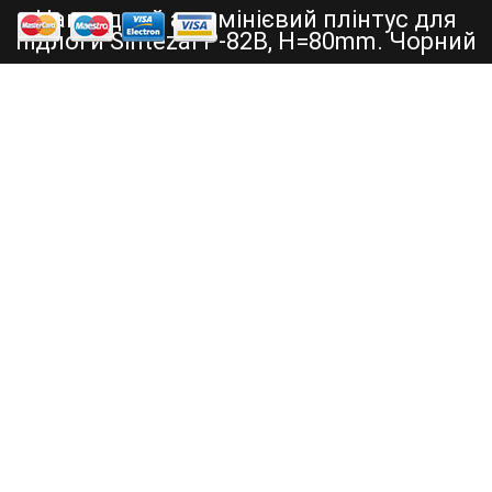
Накладний алюмінієвий плінтус для
підлоги Sintezal P-82B, H=80mm. Чорний