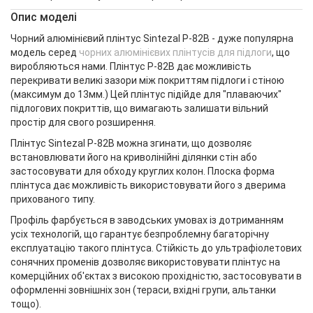
Опис моделі
Чорний алюмінієвий плінтус Sintezal P-82В - дуже популярна
модель серед
чорних алюмінієвих плінтусів для підлоги
, що
виробляються нами. Плінтус Р-82В дає можливість
перекривати великі зазори між покриттям підлоги і стіною
(максимум до 13мм.) Цей плінтус підійде для "плаваючих"
підлогових покриттів, що вимагають залишати вільний
простір для свого розширення.
Плінтус Sintezal Р-82В можна згинати, що дозволяє
встановлювати його на криволінійні ділянки стін або
застосовувати для обходу круглих колон. Плоска форма
плінтуса дає можливість використовувати його з дверима
прихованого типу.
Профіль фарбується в заводських умовах із дотриманням
усіх технологій, що гарантує безпроблемну багаторічну
експлуатацію такого плінтуса. Стійкість до ультрафіолетових
сонячних променів дозволяє використовувати плінтус на
комерційних об'єктах з високою прохідністю, застосовувати в
оформленні зовнішніх зон (тераси, вхідні групи, альтанки
тощо).