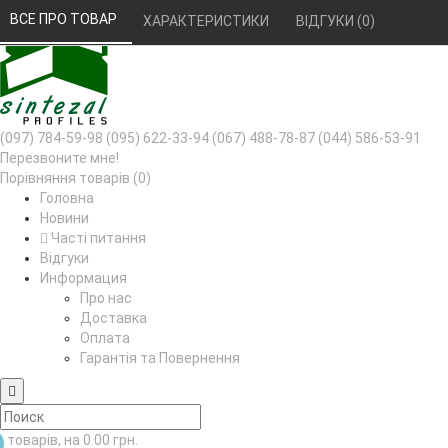
РУС
УКР
ВСЕ ПРО ТОВАР 
ХАРАКТЕРИСТИКИ 
ВІДГУКИ (0) 
(097) 784-59-98
(095) 622-33-94
(067) 488-78-87
(044) 586-53-91
Перезвоните мне!
Порівняння товарів (0)
Головна
Новини
Часті питання
Відгуки
Информация
Про нас
Доставка
Оплата
Гарантія та Повернення
товарів, на 0.00 грн.