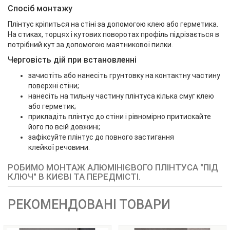
Спосіб монтажу
Плінтус кріпиться на стіні за допомогою клею або герметика.
На стиках, торцях і кутових поворотах профіль підрізається в
потрібний кут за допомогою маятникової пилки.
Черговість дій при встановленні
зачистіть або нанесіть грунтовку на контактну частину
поверхні стіни;
нанесіть на тильну частину плінтуса кілька смуг клею
або герметик;
прикладіть плінтус до стіни і рівномірно притискайте
його по всій довжині;
зафіксуйте плінтус до повного застигання
клейкої речовини.
РОБИМО МОНТАЖ АЛЮМІНІЄВОГО ПЛІНТУСА "ПІД
КЛЮЧ" В КИЄВІ ТА ПЕРЕДМІСТІ.
РЕКОМЕНДОВАНІ ТОВАРИ