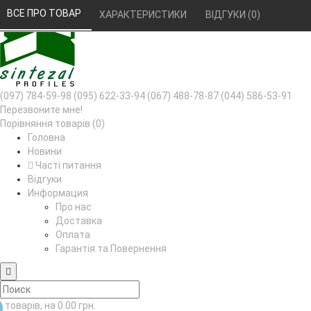
РУС
УКР
ВСЕ ПРО ТОВАР 
ХАРАКТЕРИСТИКИ 
ВІДГУКИ (0) 
(097) 784-59-98
(095) 622-33-94
(067) 488-78-87
(044) 586-53-91
Перезвоните мне!
Порівняння товарів (0)
Головна
Новини
Часті питання
Відгуки
Информация
Про нас
Доставка
Оплата
Гарантія та Повернення
товарів, на 0.00 грн.