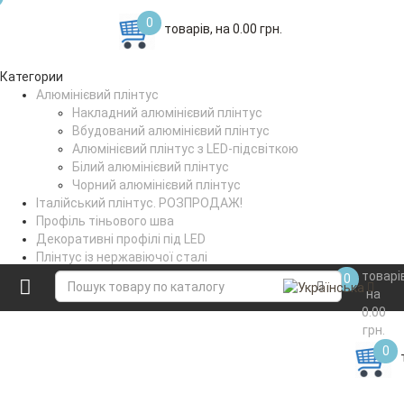
0
товарів, на 0.00 грн.
Категории
Алюмінієвий плінтус
Накладний алюмінієвий плінтус
Вбудований алюмінієвий плінтус
Алюмінієвий плінтус з LED-підсвіткою
Білий алюмінієвий плінтус
Чорний алюмінієвий плінтус
Італійський плінтус. РОЗПРОДАЖ!
Профіль тіньового шва
Декоративні профілі під LED
Плінтус із нержавіючої сталі
Поріжки стикувальні
товарі
0
Коптильне вішало
на
0.00
грн.
0