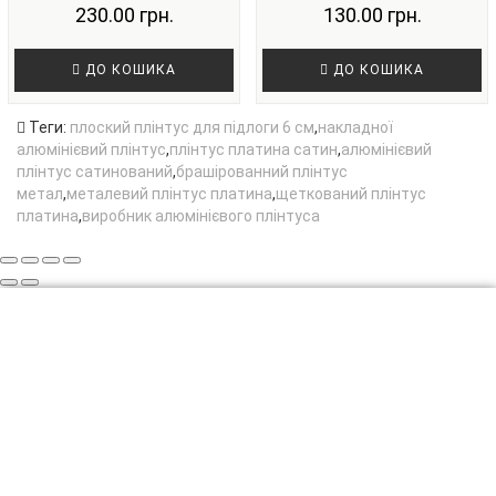
230.00 грн.
130.00 грн.
ДО КОШИКА
ДО КОШИКА
Теги:
плоский плінтус для підлоги 6 см
,
накладної
алюмінієвий плінтус
,
плінтус платина сатин
,
алюмінієвий
плінтус сатинований
,
брашірованний плінтус
метал
,
металевий плінтус платина
,
щеткований плінтус
платина
,
виробник алюмінієвого плінтуса