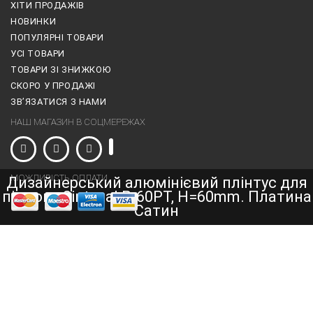
ХІТИ ПРОДАЖІВ
НОВИНКИ
ПОПУЛЯРНІ ТОВАРИ
УСІ ТОВАРИ
ТОВАРИ ЗІ ЗНИЖКОЮ
СКОРО У ПРОДАЖІ
ЗВ’ЯЗАТИСЯ З НАМИ
НАШ МАГАЗИН В СОЦМЕРЕЖАХ
МОЖЛИВІСТЬ ОПЛАТИ
Дизайнерський алюмінієвий плінтус для
підлоги Sintezal P-60PT, H=60mm. Платина
Сатин