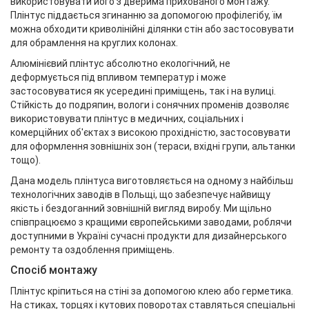
використовувати його з дверима прихованого монтажу.
Плінтус піддається згинанню за допомогою профілегібу, їм
можна обходити криволінійні ділянки стін або застосовувати
для обрамлення на круглих колонах.
Алюмінієвий плінтус абсолютно екологічний, не
деформується під впливом температур і може
застосовуватися як усередині приміщень, так і на вулиці.
Стійкість до подряпин, вологи і сонячних променів дозволяє
використовувати плінтус в медичних, соціальних і
комерційних об'єктах з високою прохідністю, застосовувати
для оформлення зовнішніх зон (тераси, вхідні групи, альтанки
тощо).
Дана модель плінтуса виготовляється на одному з найбільш
технологічних заводів в Польщі, що забезпечує найвищу
якість і бездоганний зовнішній вигляд виробу. Ми щільно
співпрацюємо з кращими європейськими заводами, роблячи
доступними в Україні сучасні продукти для дизайнерського
ремонту та оздоблення приміщень.
Спосіб монтажу
Плінтус кріпиться на стіні за допомогою клею або герметика.
На стиках, торцях і кутових поворотах ставляться спеціальні