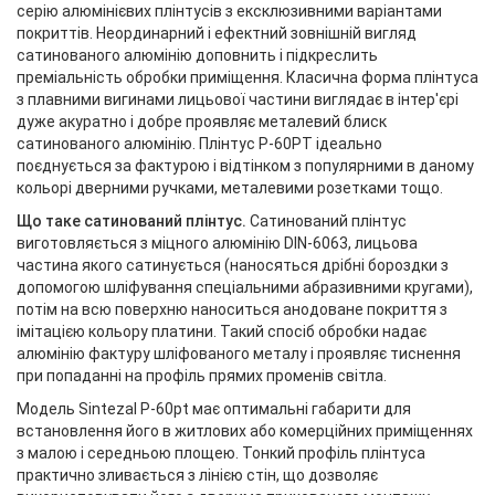
серію алюмінієвих плінтусів з ексклюзивними варіантами
покриттів. Неординарний і ефектний зовнішній вигляд
сатинованого алюмінію доповнить і підкреслить
преміальність обробки приміщення. Класична форма плінтуса
з плавними вигинами лицьової частини виглядає в інтер'єрі
дуже акуратно і добре проявляє металевий блиск
сатинованого алюмінію. Плінтус Р-60РТ ідеально
поєднується за фактурою і відтінком з популярними в даному
кольорі дверними ручками, металевими розетками тощо.
Що таке сатинований плінтус.
Сатинований плінтус
виготовляється з міцного алюмінію DIN-6063, лицьова
частина якого сатинується (наносяться дрібні бороздки з
допомогою шліфування спеціальними абразивними кругами),
потім на всю поверхню наноситься анодоване покриття з
імітацією кольору платини. Такий спосіб обробки надає
алюмінію фактуру шліфованого металу і проявляє тиснення
при попаданні на профіль прямих променів світла.
Модель Sintezal P-60pt має оптимальні габарити для
встановлення його в житлових або комерційних приміщеннях
з малою і середньою площею. Тонкий профіль плінтуса
практично зливається з лінією стін, що дозволяє