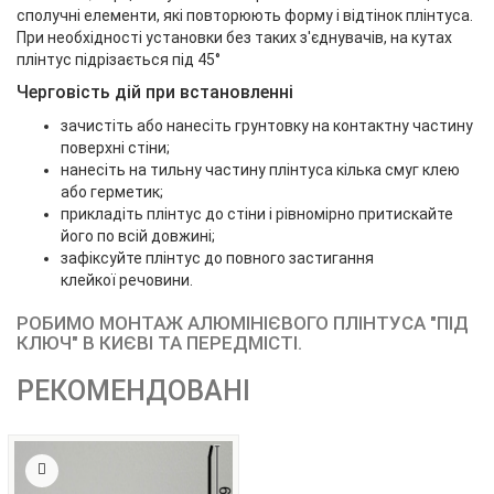
сполучні елементи, які повторюють форму і відтінок плінтуса.
При необхідності установки без таких з'єднувачів, на кутах
плінтус підрізається під 45°
Черговість дій при встановленні
зачистіть або нанесіть грунтовку на контактну частину
поверхні стіни;
нанесіть на тильну частину плінтуса кілька смуг клею
або герметик;
прикладіть плінтус до стіни і рівномірно притискайте
його по всій довжині;
зафіксуйте плінтус до повного застигання
клейкої речовини.
РОБИМО МОНТАЖ АЛЮМІНІЄВОГО ПЛІНТУСА "ПІД
КЛЮЧ" В КИЄВІ ТА ПЕРЕДМІСТІ.
РЕКОМЕНДОВАНІ