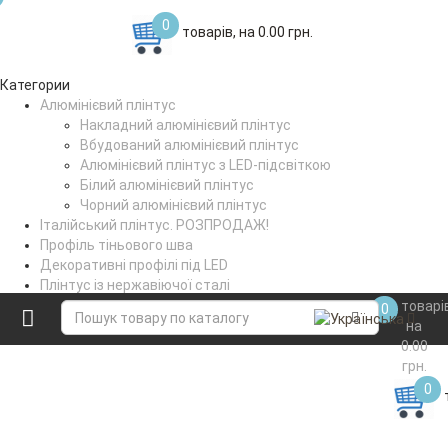
0
товарів, на 0.00 грн.
Категории
Алюмінієвий плінтус
Накладний алюмінієвий плінтус
Вбудований алюмінієвий плінтус
Алюмінієвий плінтус з LED-підсвіткою
Білий алюмінієвий плінтус
Чорний алюмінієвий плінтус
Італійський плінтус. РОЗПРОДАЖ!
Профіль тіньового шва
Декоративні профілі під LED
Плінтус із нержавіючої сталі
Поріжки стикувальні
товарі
0
Коптильне вішало
на
0.00
грн.
0