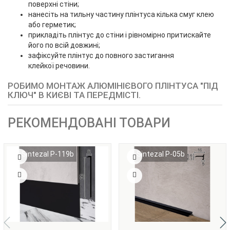
поверхні стіни;
нанесіть на тильну частину плінтуса кілька смуг клею
або герметик;
прикладіть плінтус до стіни і рівномірно притискайте
його по всій довжині;
зафіксуйте плінтус до повного застигання
клейкої речовини.
РОБИМО МОНТАЖ АЛЮМІНІЄВОГО ПЛІНТУСА "ПІД
КЛЮЧ" В КИЄВІ ТА ПЕРЕДМІСТІ.
РЕКОМЕНДОВАНІ ТОВАРИ
Sintezal P-119b
Sintezal P-05b