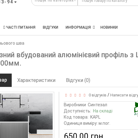
33-94
ЧАСТІ ПИТАННЯ
ВІДГУКИ
ИНФОРМАЦІЯ
НОВИНКИ
ньового шва
зний вбудований алюмінієвий профіль з L
000мм.
вар
Характеристики
Відгуки (0)
/
0 відгуків
Написати відг
Виробники
Синтезал
Доступність:
На складі
Код товара:
KAPL
Одиниця виміру: м.пог.
650.00 грн.