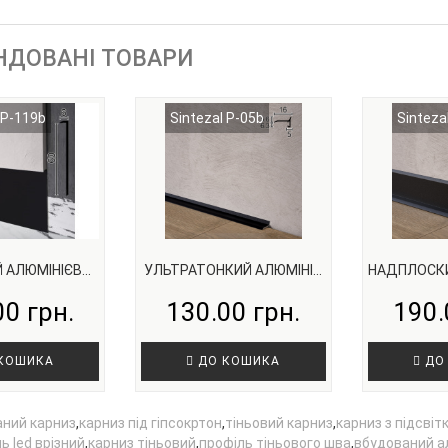
НДОВАНІ ТОВАРИ
 P-119b
Sintezal P-05b
Sinteza
 АЛЮМІНІЄВ...
УЛЬТРАТОНКИЙ АЛЮМІНІ...
НАДПЛОСКИЙ
00 грн.
130.00 грн.
190.
КОШИКА
ДО КОШИКА
ДО
аний карниз
,
карниз під гіпсокртон
,
тіньовий карниз
,
карниз з підсвіт
ь led врізний
,
карниз тіньовий
,
профіль тіньового шва
,
вбудований ал