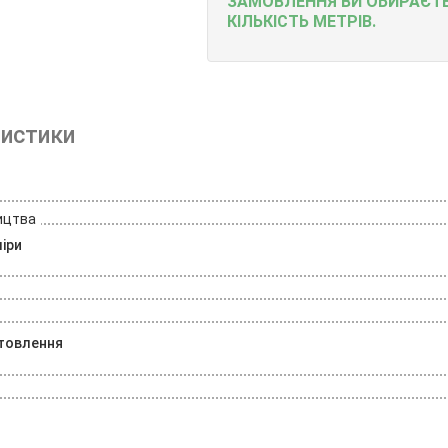
ЗАМОВЛЕННЯ ВИ ОБИРАЄТ
КІЛЬКІСТЬ МЕТРІВ.
истики
ицтва
міри
отовлення