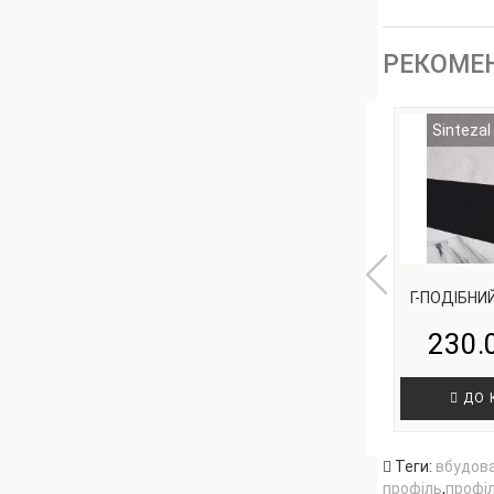
РЕКОМЕ
Sintezal
Г-ПОДІБНИЙ
230.
ДО 
Теги:
вбудов
профіль
,
профіл