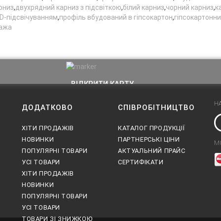
рниз
,
двухрядний карниз з підсвіткою
,
білий карниз
,
чорний карниз
,
к
D-підсвічуванням
,
профіль вбудований в гіпсокартон
,
гіпсокартонни
тажа
ВІДКРИТИ КАРТУ
Н
ДОДАТКОВО
СПІВРОБІТНИЦТВО
ХІТИ ПРОДАЖІВ
КАТАЛОГ ПРОДУКЦІЇ
НОВИНКИ
ПАРТНЕРСЬКІ ЦІНИ
М
ПОПУЛЯРНІ ТОВАРИ
АКТУАЛЬНИЙ ПРАЙС
УСІ ТОВАРИ
СЕРТИФІКАТИ
ХІТИ ПРОДАЖІВ
НОВИНКИ
ПОПУЛЯРНІ ТОВАРИ
УСІ ТОВАРИ
ТОВАРИ ЗІ ЗНИЖКОЮ