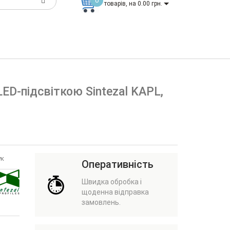
0
товарів, на 0.00 грн.
ED-підсвіткою Sintezal KAPL,
ук
Оперативність
Швидка обробка і
щоденна відправка
замовлень.