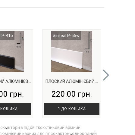
l P-41b
Sinteal P-65w
Sintez
 АЛЮМІНІЄВ...
ПЛОСКИЙ АЛЮМІНІЄВИЙ ...
АЛЮМІНІЄВ
00 грн.
220.00 грн.
130.
 КОШИКА
ДО КОШИКА
ДО
кою
,
штори з підсвіткою
,
тіньовий врізний
юмінієвий карниз для гіпсокартону
,
однорядний