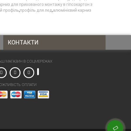
арниз для прихованого монтажу в гіпсокартон з
й профіль
,
профіль для лед
,
алюмінієвий карниз
КОНТАКТИ
(097) 784-59-98
АШ МАГАЗИН В СОЦМЕРЕЖАХ
(095) 622-33-94
(044) 586-53-91
ihor.sintezal@gmail.com
ОЖЛИВІСТЬ ОПЛАТИ
м. Київ, вул. Бориспільска, 7, БЦ
"АрмТек", оф. 138
Графік роботи: Понеділок-П'ятниця:
з 09:00 до 18:00. Субота: вихідний.
Неділя: вихідний