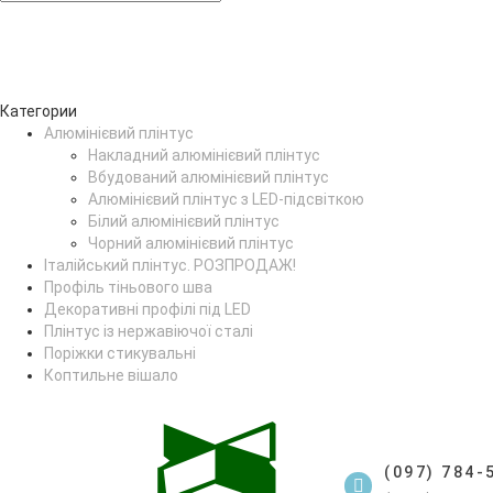
Категории
Алюмінієвий плінтус
Накладний алюмінієвий плінтус
Вбудований алюмінієвий плінтус
Алюмінієвий плінтус з LED-підсвіткою
Білий алюмінієвий плінтус
Чорний алюмінієвий плінтус
Італійський плінтус. РОЗПРОДАЖ!
Профіль тіньового шва
Декоративні профілі під LED
Плінтус із нержавіючої сталі
Поріжки стикувальні
Коптильне вішало
(097) 784-