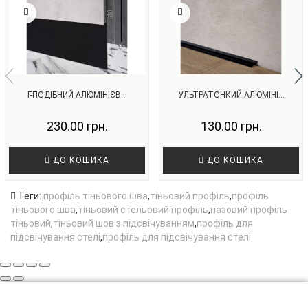
Г-ПОДІБНИЙ АЛЮМІНІЄВ...
УЛЬТРАТОНКИЙ АЛЮМІНІ...
230.00 грн.
130.00 грн.
ДО КОШИКА
ДО КОШИКА
Теги:
профіль тіньового шва
,
тіньовий профіль
,
профіль
тіньового шва
,
тіньовий стельовий профіль
,
пазовий профіль
тіньовий
,
тіньовий шов з підсвічуванням
,
профіль для
підсвічування стелі
,
профіль для підсвічування стелі