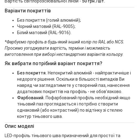
Вартість світлорозсіювальної лінзи -
50 грн./шт.
Варіанти покриттів
Без покриття (голий алюміній);
Чорний матовий (RAL-9005);
Білий матовий (RAL-9016).
*Фарбуємо профіль в будь-який інший колір по RAL або NCS.
Просимо узгоджувати вартість, терміни і можливість
виготовлення при виборі нестандартних варіантів кольору.
Як вибрати потрібний варіант покриття?
Без покриття.
Непокритий алюміній - найпрактичніше і
недороге рішення. Оскільки в більшості випадків Ви
навряд чи заглядатимете у створений паз, нанесення
додаткових покриттів на профіль - не обов'язково.
Фарбований.
Пофарбований профіль необхідний якщо
тіньовий паз проглядається і потрібно створити
однаковий (або контрастний) по відтінку зі стелею
контур тіньового шва.
Опис моделі
LED-профіль тіньового шва призначений для простої та