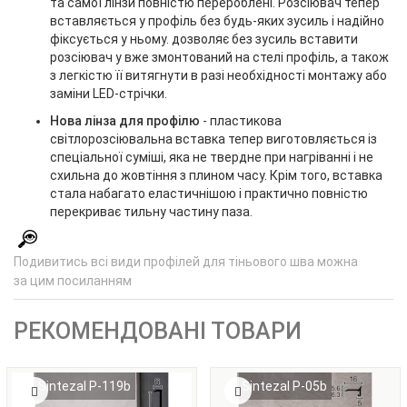
та самої лінзи повністю перероблені. Розсіювач тепер
вставляється у профіль без будь-яких зусиль і надійно
фіксується у ньому. дозволяє без зусиль вставити
розсіювач у вже змонтований на стелі профіль, а також
з легкістю її витягнути в разі необхідності монтажу або
заміни LED-стрічки.
Нова лінза для профілю
- пластикова
світлорозсіювальна вставка тепер виготовляється із
спеціальної суміші, яка не твердне при нагріванні і не
схильна до жовтіння з плином часу. Крім того, вставка
стала набагато еластичнішою і практично повністю
перекриває тильну частину паза.
Подивитись всі види профілей для тіньового шва можна
за цим посиланням
РЕКОМЕНДОВАНІ ТОВАРИ
Sintezal P-119b
Sintezal P-05b