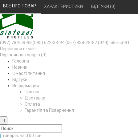
РУС
УКР
ВСЕ ПРО ТОВАР 
ХАРАКТЕРИСТИКИ 
ВІДГУКИ (0) 
(097) 784-59-98
(095) 622-33-94
(067) 488-78-87
(044) 586-53-91
Перезвоните мне!
Порівняння товарів (0)
Головна
Новини
Часті питання
Відгуки
Информация
Про нас
Доставка
Оплата
Гарантія та Повернення
товарів, на 0.00 грн.