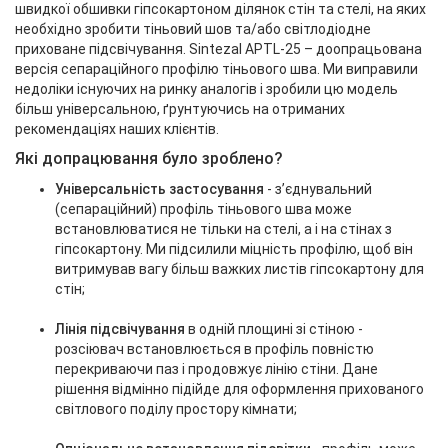
швидкої обшивки гіпсокартоном ділянок стін та стелі, на яких
необхідно зробити тіньовий шов та/або світлодіодне
приховане підсвічування. Sintezal APTL-25 – доопрацьована
версія сепараційного профілю тіньового шва. Ми виправили
недоліки існуючих на ринку аналогів і зробили цю модель
більш універсальною, ґрунтуючись на отриманих
рекомендаціях наших клієнтів.
Які допрацювання було зроблено?
Універсальність застосування
- з’єднувальний
(сепараційний) профіль тіньового шва може
встановлюватися не тільки на стелі, а і на стінах з
гіпсокартону. Ми підсилили міцність профілю, щоб він
витримував вагу більш важких листів гіпсокартону для
стін;
Лінія підсвічування
в одній площині зі стіною -
розсіювач встановлюється в профіль повністю
перекриваючи паз і продовжує лінію стіни. Дане
рішення відмінно підійде для оформлення прихованого
світлового поділу простору кімнати;