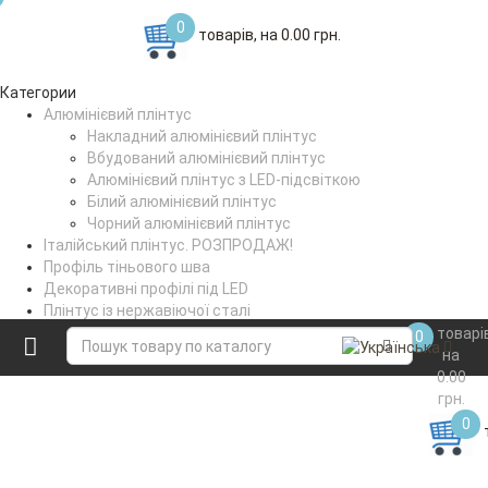
0
товарів, на 0.00 грн.
Категории
Алюмінієвий плінтус
Накладний алюмінієвий плінтус
Вбудований алюмінієвий плінтус
Алюмінієвий плінтус з LED-підсвіткою
Білий алюмінієвий плінтус
Чорний алюмінієвий плінтус
Італійський плінтус. РОЗПРОДАЖ!
Профіль тіньового шва
Декоративні профілі під LED
Плінтус із нержавіючої сталі
Поріжки стикувальні
товарі
0
Коптильне вішало
на
0.00
грн.
0