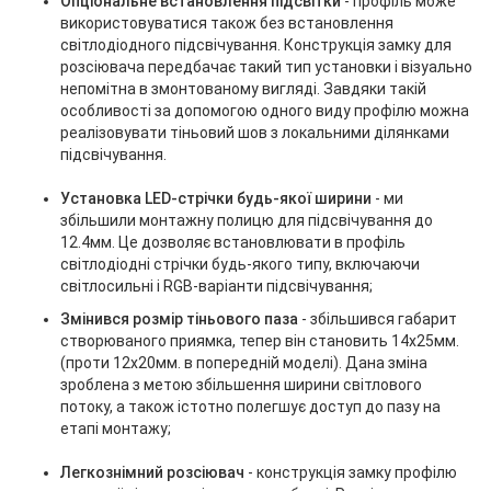
Опціональне встановлення підсвітки
- профіль може
використовуватися також без встановлення
світлодіодного підсвічування. Конструкція замку для
розсіювача передбачає такий тип установки і візуально
непомітна в змонтованому вигляді. Завдяки такій
особливості за допомогою одного виду профілю можна
реалізовувати тіньовий шов з локальними ділянками
підсвічування.
Установка LED-стрічки будь-якої ширини
- ми
збільшили монтажну полицю для підсвічування до
12.4мм. Це дозволяє встановлювати в профіль
світлодіодні стрічки будь-якого типу, включаючи
світлосильні і RGB-варіанти підсвічування;
Змінився розмір тіньового паза
- збільшився габарит
створюваного приямка, тепер він становить 14х25мм.
(проти 12х20мм. в попередній моделі). Дана зміна
зроблена з метою збільшення ширини світлового
потоку, а також істотно полегшує доступ до пазу на
етапі монтажу;
Легкознімний розсіювач
- конструкція замку профілю