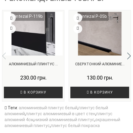
Sintezal P-119b
Sintezal P-05b
АЛЮМИНИЕВЫЙ ПЛИНТУС ...
СВЕРХТОНКИЙ АЛЮМИНИЕ...
230.00 грн.
130.00 грн.
В КОРЗИНУ
В КОРЗИНУ
Теги:
алюминиевый плинтус белый
,
плинтус белый
алюминий
,
плинтус алюминиевый в цвет стен
,
плинтус
алюминий 4см
,
низкий алюминиевый плинтус
,
окрашенный
алюминиевый плинтус
,
плинтус белый покраска