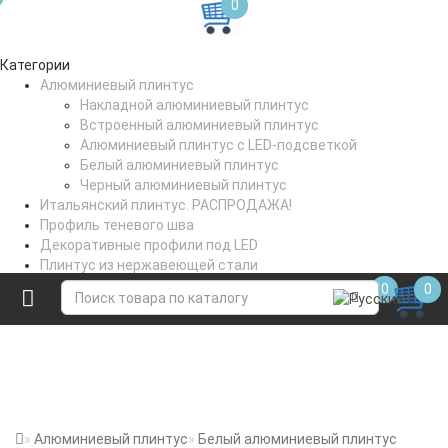
0
Категории
Алюминиевый плинтус
Накладной алюминиевый плинтус
Встроенный алюминиевый плинтус
Алюминиевый плинтус с LED-подсветкой
Белый алюминиевый плинтус
Черный алюминиевый плинтус
Итальянский плинтус. РАСПРОДАЖА!
Профиль теневого шва
Декоративные профили под LED
Плинтус из нержавеющей стали
Профили для стен и пола
0
0
Коптильное вешало
Алюминиевый плинтус
Белый алюминиевый плинтус