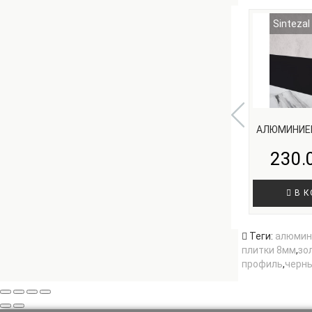
Sintezal
АЛЮМИНИЕ
230.
В К
Теги:
алюмин
плитки 8мм
,
зо
профиль
,
черн