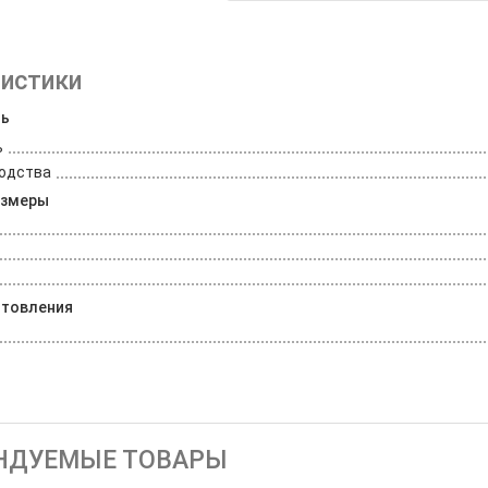
истики
ль
ь
водства
азмеры
отовления
е
НДУЕМЫЕ ТОВАРЫ