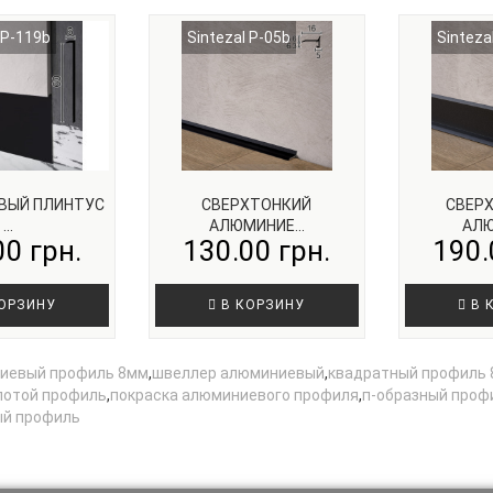
 P-119b
Sintezal P-05b
Sinteza
ВЫЙ ПЛИНТУС
СВЕРХТОНКИЙ
СВЕР
...
АЛЮМИНИЕ...
АЛЮ
00 грн.
130.00 грн.
190.
ОРЗИНУ
В КОРЗИНУ
В 
иевый профиль 8мм
,
швеллер алюминиевый
,
квадратный профиль
лотой профиль
,
покраска алюминиевого профиля
,
п-образный проф
ый профиль