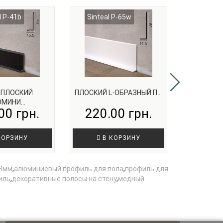
l P-41b
Sinteal P-65w
Sintez
ХПЛОСКИЙ
ПЛОСКИЙ L-ОБРАЗНЫЙ П...
АЛЮМИНИ
МИНИ...
00 грн.
220.00 грн.
130.
КОРЗИНУ
В КОРЗИНУ
В 
 8мм
,
алюминиевый профиль для пола
,
профиль для
иль
,
декоративные полосы на стену
,
медный