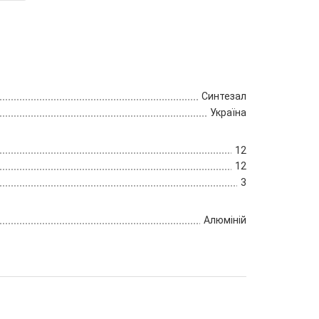
Синтезал
Україна
12
12
3
Алюміній