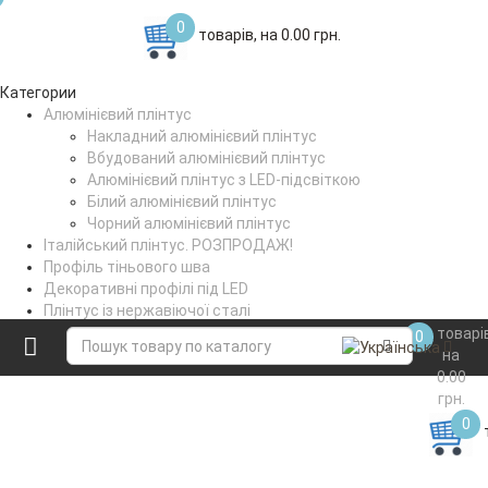
0
товарів, на 0.00 грн.
Категории
Алюмінієвий плінтус
Накладний алюмінієвий плінтус
Вбудований алюмінієвий плінтус
Алюмінієвий плінтус з LED-підсвіткою
Білий алюмінієвий плінтус
Чорний алюмінієвий плінтус
Італійський плінтус. РОЗПРОДАЖ!
Профіль тіньового шва
Декоративні профілі під LED
Плінтус із нержавіючої сталі
Поріжки стикувальні
товарі
0
Коптильне вішало
на
0.00
грн.
0