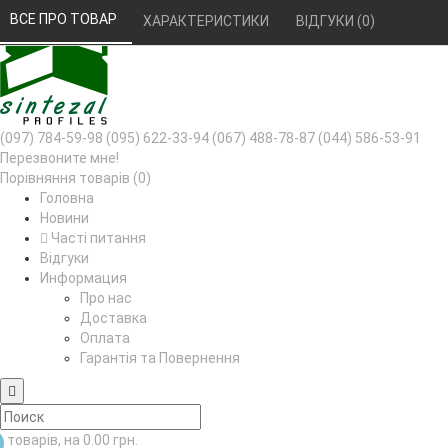
РУС
УКР
ВСЕ ПРО ТОВАР 
ХАРАКТЕРИСТИКИ 
ВІДГУКИ (0) 
(097) 784-59-98
(095) 622-33-94
(067) 488-78-87
(044) 586-53-91
Перезвоните мне!
Порівняння товарів (0)
Головна
Новини
Часті питання
Відгуки
Информация
Про нас
Доставка
Оплата
Гарантія та Повернення
товарів, на 0.00 грн.