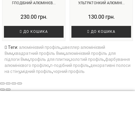
Г-ПОДІБНИЙ АЛЮМІНІЄВ...
УЛЬТРАТОНКИЙ АЛЮМІНІ...
230.00 грн.
130.00 грн.
ДО КОШИКА
ДО КОШИКА
Теги:
алюмінієвий профіль
,
швеллер алюмінієвий
8мм
,
квадратний профіль 8мм
,
алюмінієвий профіль для
підлоги 8мм
,
профіль для плитки
,
золотий профіль
,
фарбування
алюмінієвого профілю
,
п-подібний профіль
,
декоративні полоси
на стіну
,
мідний профіль
,
чорний профіль