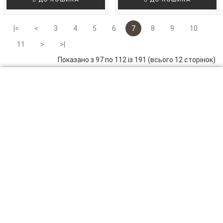
|<
<
3
4
5
6
7
8
9
10
11
>
>|
Показано з 97 по 112 із 191 (всього 12 сторінок)