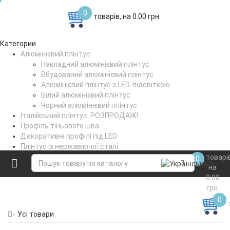
0
товарів, на 0.00 грн.
Категории
Алюмінієвий плінтус
Накладний алюмінієвий плінтус
Вбудований алюмінієвий плінтус
Алюмінієвий плінтус з LED-підсвіткою
Білий алюмінієвий плінтус
Чорний алюмінієвий плінтус
Італійський плінтус. РОЗПРОДАЖ!
Профіль тіньового шва
Декоративні профілі під LED
Плінтус із нержавіючої сталі
Поріжки стикувальні
товарі
0
Коптильне вішало
на
0.00
грн.
0
Усі товари